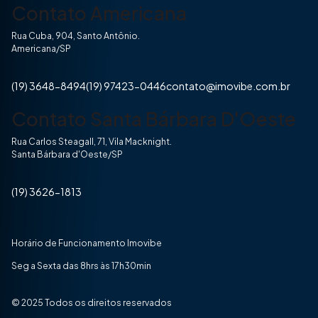
Contato Americana
Rua Cuba, 904, Santo Antônio.
Americana/SP
(19) 3648-8494
(19) 97423-0446
contato@imovibe.com.br
Contato Santa Bárbara D'Oeste
Rua Carlos Steagall, 71, Vila Macknight.
Santa Bárbara d'Oeste/SP
(19) 3626-1813
Horário de Funcionamento Imovibe
Seg a Sexta das 8hrs às 17h30min
© 2025 Todos os direitos reservados