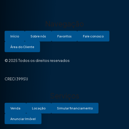
Navegação
Início
Sobre nós
Favoritos
Fale conosco
Área do Cliente
© 2025 Todos os direitos reservados
CRECI 39951J
Serviços
Venda
Locação
Simular financiamento
Anunciar Imóvel