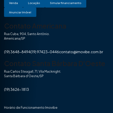
Venda
Locação
Simular financiamento
Anunciar Imóvel
Contato Americana
Rua Cuba, 904, Santo Antônio.
Americana/SP
(19) 3648-8494
(19) 97423-0446
contato@imovibe.com.br
Contato Santa Bárbara D'Oeste
Rua Carlos Steagall, 71, Vila Macknight.
Santa Bárbara d'Oeste/SP
(19) 3626-1813
Horário de Funcionamento Imovibe