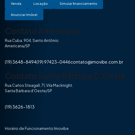
Venda
Locação
Simular financiamento
Anunciar Imóvel
Contato Americana
Rua Cuba, 904, Santo Antônio.
Americana/SP
(19) 3648-8494
(19) 97423-0446
contato@imovibe.com.br
Contato Santa Bárbara D'Oeste
Rua Carlos Steagall, 71, Vila Macknight.
Santa Bárbara d'Oeste/SP
(19) 3626-1813
Horário de Funcionamento Imovibe