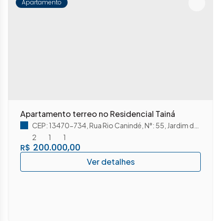
Apartamento
Apartamento terreo no Residencial Tainá
CEP: 13470-734
,
Rua Rio Canindé
,
N°:
55
,
Jardim da Balsa II
2
1
1
200.000,00
R$