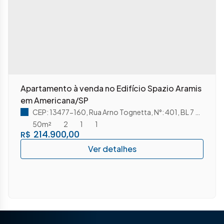
Apartamento à venda no Edifício Spazio Aramis
em Americana/SP
CEP: 13477-160
,
Rua Arno Tognetta
,
N°:
401
,
BL 7 APT 208
50m²
2
1
1
214.900,00
R$