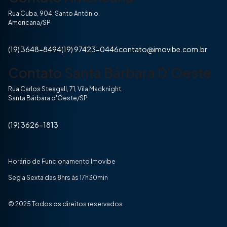
Rua Cuba, 904, Santo Antônio.
Americana/SP
(19) 3648-8494
(19) 97423-0446
contato@imovibe.com.br
Contato Santa Bárbara D'Oeste
Rua Carlos Steagall, 71, Vila Macknight.
Santa Bárbara d'Oeste/SP
(19) 3626-1813
Horário de Funcionamento Imovibe
Seg a Sexta das 8hrs às 17h30min
© 2025 Todos os direitos reservados