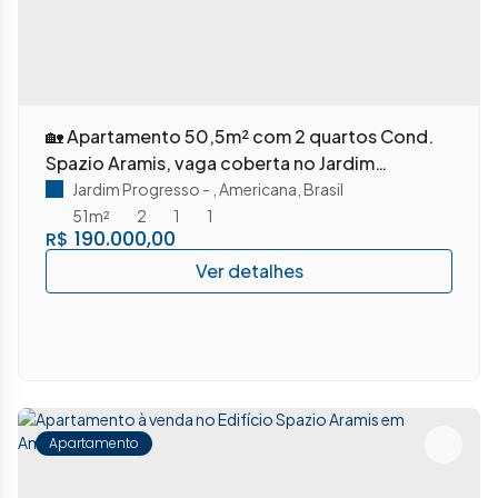
🏡 Apartamento 50,5m² com 2 quartos Cond.
Spazio Aramis, vaga coberta no Jardim
Progresso – Americana/SP
Jardim Progresso
,
Americana
,
Brasil
51m²
2
1
1
190.000,00
R$
Apartamento