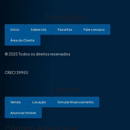
Navegação
Início
Sobre nós
Favoritos
Fale conosco
Área do Cliente
© 2025 Todos os direitos reservados
CRECI 39951J
Serviços
Venda
Locação
Simular financiamento
Anunciar Imóvel
Contato Americana