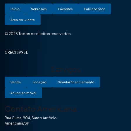
Início
Sobre nós
Favoritos
Fale conosco
Área do Cliente
© 2025 Todos os direitos reservados
CRECI 39951J
Serviços
Venda
Locação
Simular financiamento
Anunciar Imóvel
Contato Americana
Rua Cuba, 904, Santo Antônio.
Americana/SP