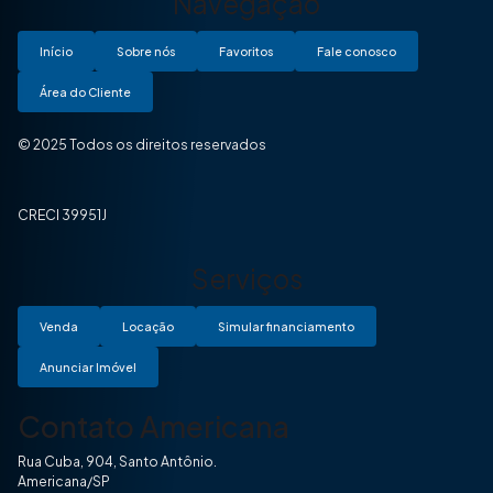
Navegação
Início
Sobre nós
Favoritos
Fale conosco
Área do Cliente
© 2025 Todos os direitos reservados
CRECI 39951J
Serviços
Venda
Locação
Simular financiamento
Anunciar Imóvel
Contato Americana
Rua Cuba, 904, Santo Antônio.
Americana/SP