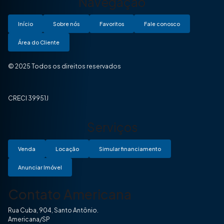
Navegação
Início
Sobre nós
Favoritos
Fale conosco
Área do Cliente
© 2025 Todos os direitos reservados
CRECI 39951J
Serviços
Venda
Locação
Simular financiamento
Anunciar Imóvel
Contato Americana
Rua Cuba, 904, Santo Antônio.
Americana/SP