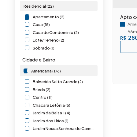
Residencial (22)
Apto c
Apartamento (2)
Amer
Casa (15)
56m
Casa de Condomínio (2)
260
R$
Lote/Terreno (2)
Sobrado (1)
Cidade e Bairro
Americana (176)
Balneário Salto Grande (2)
Brieds (2)
Centro (11)
Chácara Letônia (5)
Jardim da Balsa II (4)
Jardim dos Lírios (1)
Jardim Nossa Senhora do Carmo (1)
Jardim Santa Eliza (3)