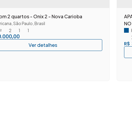
om 2 quartos - Onix 2 - Nova Carioba
AP
NO
icana
,
São Paulo
,
Brasil
²
2
1
1
.000,00
R$