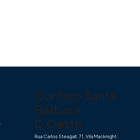
Contato Santa
Bárbara
D'Oeste
.
Rua Carlos Steagall, 71, Vila Macknight.