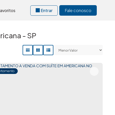
avoritos
Entrar
Fale conosco
icana - SP
rtamento