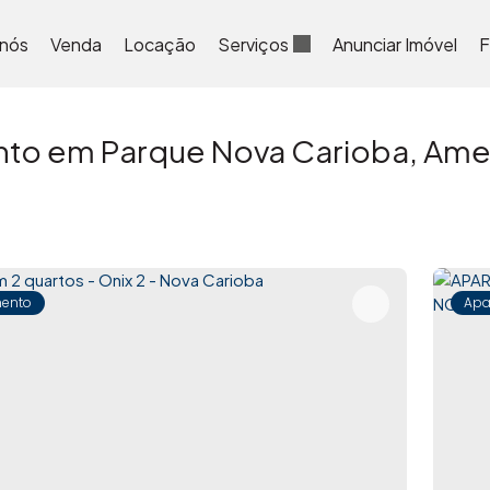
 nós
Venda
Locação
Serviços
Anunciar Imóvel
F
to em Parque Nova Carioba, Amer
ento
Apa