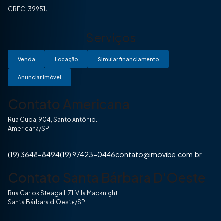
CRECI 39951J
Serviços
Venda
Locação
Simular financiamento
Anunciar Imóvel
Contato Americana
Rua Cuba, 904, Santo Antônio.
Americana/SP
(19) 3648-8494
(19) 97423-0446
contato@imovibe.com.br
Contato Santa Bárbara D'Oeste
Rua Carlos Steagall, 71, Vila Macknight.
Santa Bárbara d'Oeste/SP