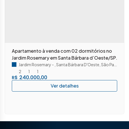
Apartamento à venda com 02 dormitórios no
Jardim Rosemary em Santa Bárbara d’Oeste/SP.
Jardim Rosemary
,
Santa Bárbara D'Oeste
,
São Paulo
,
Bras
2
1
1
240.000,00
R$