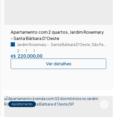
Apartamento com 2 quartos, Jardim Rosemary
- Santa Bárbara D'Oeste
Jardim Rosemary
,
Santa Bárbara D'Oeste
,
São Paulo
,
Bras
2
1
1
220.000,00
R$
Apartamento