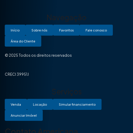
Navegação
Início
Sobre nós
Favoritos
Fale conosco
Área do Cliente
© 2025 Todos os direitos reservados
CRECI 39951J
Serviços
Venda
Locação
Simular financiamento
Anunciar Imóvel
Contato Americana