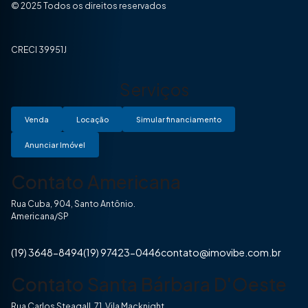
© 2025 Todos os direitos reservados
CRECI 39951J
Serviços
Venda
Locação
Simular financiamento
Anunciar Imóvel
Contato Americana
Rua Cuba, 904, Santo Antônio.
Americana/SP
(19) 3648-8494
(19) 97423-0446
contato@imovibe.com.br
Contato Santa Bárbara D'Oeste
Rua Carlos Steagall, 71, Vila Macknight.