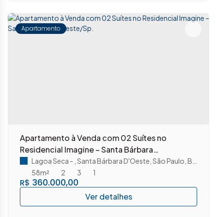
Apartamento
Apartamento à Venda com 02 Suítes no
Residencial Imagine – Santa Bárbara
D’oeste/Sp.
Lagoa Seca
,
Santa Bárbara D'Oeste
,
São Paulo
,
Brasil
58m²
2
3
1
360.000,00
R$