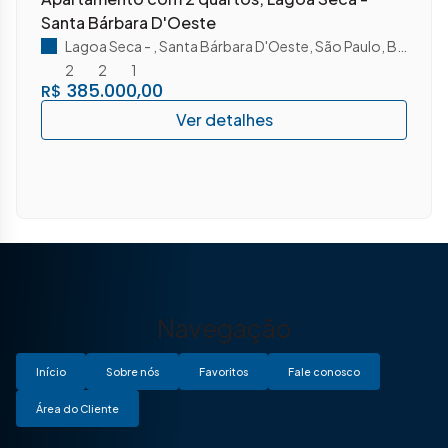
Santa Bárbara D'Oeste
Lagoa Seca
,
Santa Bárbara D'Oeste
,
São Paulo
,
Brasil
2
2
1
385.000,00
R$
Navegação
Início
Sobre nós
Favoritos
Fale conosco
Área do Cliente