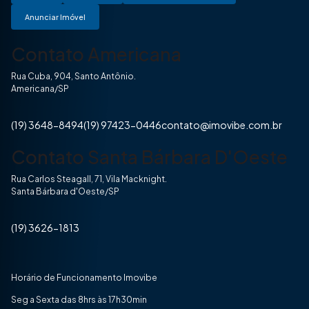
Anunciar Imóvel
Contato Americana
Rua Cuba, 904, Santo Antônio.
Americana/SP
(19) 3648-8494
(19) 97423-0446
contato@imovibe.com.br
Contato Santa Bárbara D'Oeste
Rua Carlos Steagall, 71, Vila Macknight.
Santa Bárbara d'Oeste/SP
(19) 3626-1813
Horário de Funcionamento Imovibe
Seg a Sexta das 8hrs às 17h30min