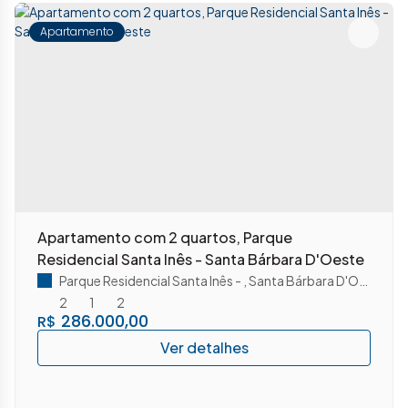
Apartamento
Apartamento com 2 quartos, Parque
Residencial Santa Inês - Santa Bárbara D'Oeste
Parque Residencial Santa Inês
,
Santa Bárbara D'Oeste
,
Sã
2
1
2
286.000,00
R$