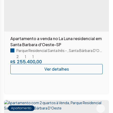
Apartamento a venda no La Luna residencial em
Santa Barbara d'Oeste-SP
Parque Residencial Santa Inês
,
Santa Bárbara D'Oeste
,
Sã
2
1
1
255.400,00
R$
Apartamento