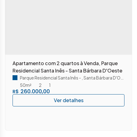
Apartamento com 2 quartos à Venda, Parque
Residencial Santa Inês - Santa Bárbara D'Oeste
Parque Residencial Santa Inês
,
Santa Bárbara D'Oeste
,
Sã
50m²
2
1
260.000,00
R$