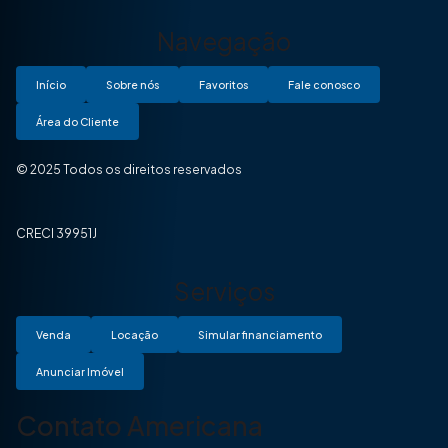
Navegação
Início
Sobre nós
Favoritos
Fale conosco
Área do Cliente
© 2025 Todos os direitos reservados
CRECI 39951J
Serviços
Venda
Locação
Simular financiamento
Anunciar Imóvel
Contato Americana