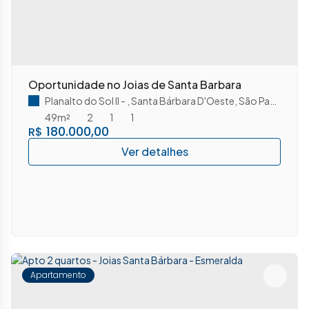
Oportunidade no Joias de Santa Barbara
Planalto do Sol II
,
Santa Bárbara D'Oeste
,
São Paulo
,
Brasi
49m²
2
1
1
180.000,00
R$
Apartamento