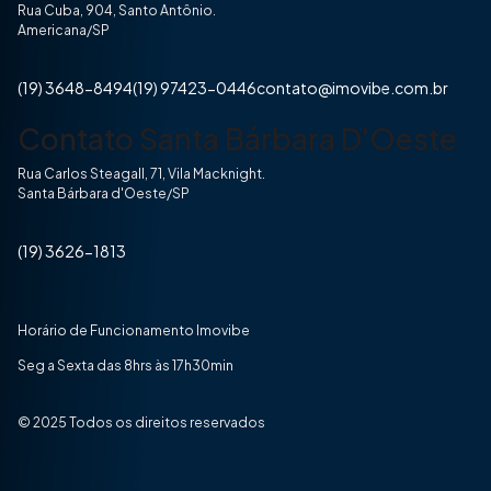
Rua Cuba, 904, Santo Antônio.
Americana/SP
(19) 3648-8494
(19) 97423-0446
contato@imovibe.com.br
Contato Santa Bárbara D'Oeste
Rua Carlos Steagall, 71, Vila Macknight.
Santa Bárbara d'Oeste/SP
(19) 3626-1813
Horário de Funcionamento Imovibe
Seg a Sexta das 8hrs às 17h30min
© 2025 Todos os direitos reservados