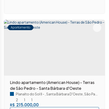
Apartamento
Lindo apartamento (American House) - Terras
de São Pedro - Santa Bárbara d'Oeste
Planalto do Sol II
,
Santa Bárbara D'Oeste
,
São Paulo
,
Brasi
2
1
1
215.000,00
R$