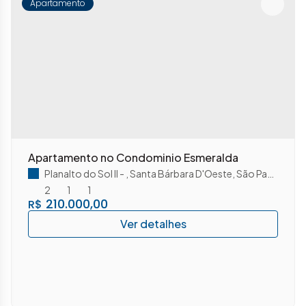
Apartamento
Apartamento no Condominio Esmeralda
Planalto do Sol II
,
Santa Bárbara D'Oeste
,
São Paulo
,
Brasi
2
1
1
210.000,00
R$