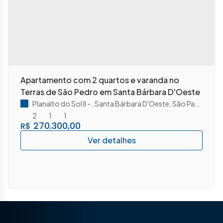
Apartamento com 2 quartos e varanda no
Terras de São Pedro em Santa Bárbara D'Oeste
Planalto do Sol II
,
Santa Bárbara D'Oeste
,
São Paulo
,
Brasi
2
1
1
270.300,00
R$