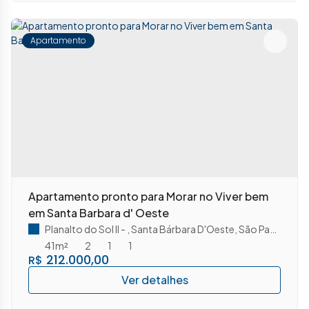
Apartamento
Apartamento pronto para Morar no Viver bem
em Santa Barbara d' Oeste
Planalto do Sol II
,
Santa Bárbara D'Oeste
,
São Paulo
,
Brasi
41m²
2
1
1
212.000,00
R$