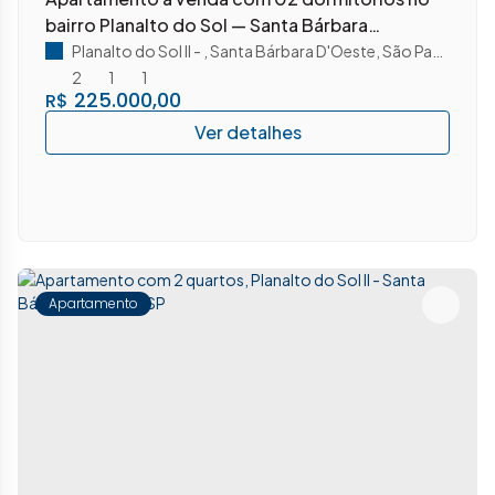
bairro Planalto do Sol — Santa Bárbara
d'Oeste/SP.
Planalto do Sol II
,
Santa Bárbara D'Oeste
,
São Paulo
,
Brasi
2
1
1
225.000,00
R$
Apartamento