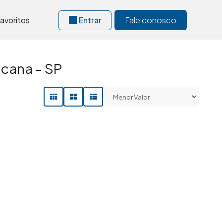
avoritos
Entrar
Fale conosco
cana - SP