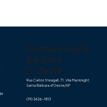
Contato Santa
Bárbara
D'Oeste
.
Rua Carlos Steagall, 71, Vila Macknight.
Santa Bárbara d'Oeste/SP
br
(19) 3626-1813