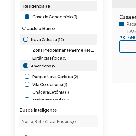
Residencial (1)
Casa e
Casa de Condomínio (1)
Pac
Cidade e Bairro
129
590
R$
Nova Odessa (12)
Zona Predominantemente Residencial Dois ( ZPR 2) (7)
Estância Hípica (5)
Americana (9)
Parque Nova Carioba (2)
Vila Cordenonsi (1)
Chácara Letônia (1)
Jardim Imperador (2)
Jardim São José (1)
Busca Inteligente
Pacaembu (1)
Vila Rehder (1)
Santa Bárbara D'Oeste (3)