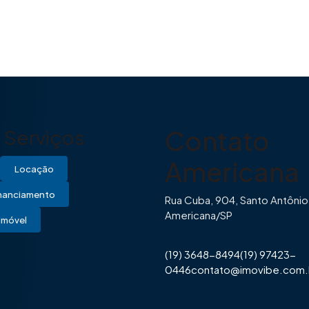
Contato
Serviços
Americana
Locação
inanciamento
Rua Cuba, 904, Santo Antônio
Americana/SP
Imóvel
(19) 3648-8494
(19) 97423-
0446
contato@imovibe.com.