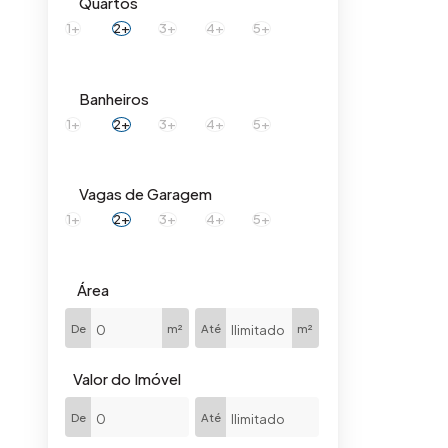
Quartos
Jardim Panambi (1)
1+
2+
3+
4+
5+
Jardim Santa Alice (1)
Loteamento Residencial Mac Knight (1)
Banheiros
1+
2+
3+
4+
5+
Vagas de Garagem
1+
2+
3+
4+
5+
Área
De
m²
Até
m²
Valor do Imóvel
De
Até