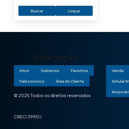
Buscar
Limpar
Navegação
Início
Sobre nós
Favoritos
Venda
Fale conosco
Área do Cliente
Simular f
Anunciar 
© 2025 Todos os direitos reservados
CRECI 39951J