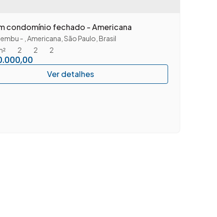
m condomínio fechado - Americana
aembu
,
Americana
,
São Paulo
,
Brasil
m²
2
2
2
.000,00