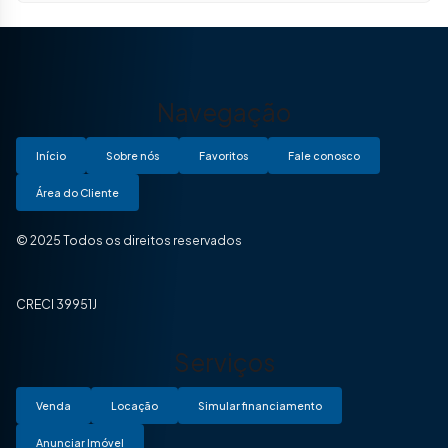
Navegação
Início
Sobre nós
Favoritos
Fale conosco
Área do Cliente
© 2025 Todos os direitos reservados
CRECI 39951J
Serviços
Venda
Locação
Simular financiamento
Anunciar Imóvel