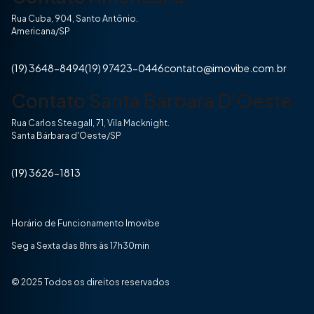
Rua Cuba, 904, Santo Antônio.
Americana/SP
(19) 3648-8494
(19) 97423-0446
contato@imovibe.com.br
Contato Santa Bárbara D'Oeste
Rua Carlos Steagall, 71, Vila Macknight.
Santa Bárbara d'Oeste/SP
(19) 3626-1813
Horário de Funcionamento Imovibe
Seg a Sexta das 8hrs às 17h30min
© 2025 Todos os direitos reservados