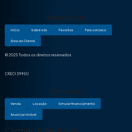
Navegação
Início
Sobre nós
Favoritos
Fale conosco
Área do Cliente
© 2025 Todos os direitos reservados
CRECI 39951J
Serviços
Venda
Locação
Simular financiamento
Anunciar Imóvel
Contato Americana