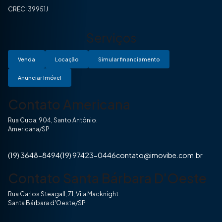
CRECI 39951J
Serviços
Venda
Locação
Simular financiamento
Anunciar Imóvel
Contato Americana
Rua Cuba, 904, Santo Antônio.
Americana/SP
(19) 3648-8494
(19) 97423-0446
contato@imovibe.com.br
Contato Santa Bárbara D'Oeste
Rua Carlos Steagall, 71, Vila Macknight.
Santa Bárbara d'Oeste/SP