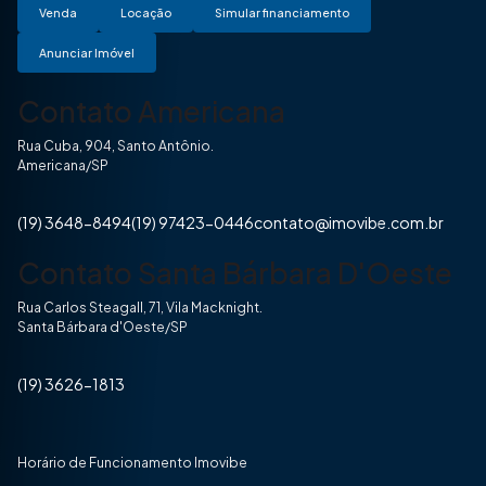
Venda
Locação
Simular financiamento
Anunciar Imóvel
Contato Americana
Rua Cuba, 904, Santo Antônio.
Americana/SP
(19) 3648-8494
(19) 97423-0446
contato@imovibe.com.br
Contato Santa Bárbara D'Oeste
Rua Carlos Steagall, 71, Vila Macknight.
Santa Bárbara d'Oeste/SP
(19) 3626-1813
Horário de Funcionamento Imovibe