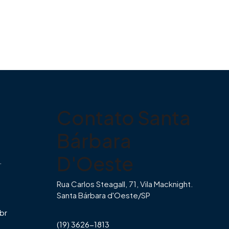
Contato Santa
Bárbara
D'Oeste
.
Rua Carlos Steagall, 71, Vila Macknight.
Santa Bárbara d'Oeste/SP
br
(19) 3626-1813