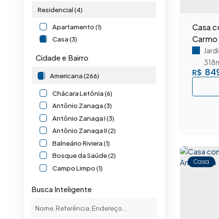
Residencial (4)
Casa c
Apartamento (1)
Carmo 
Casa (3)
Jard
Cidade e Bairro
318
849
R$
Americana (266)
Chácara Letônia (6)
Antônio Zanaga (3)
Antônio Zanaga I (3)
Antônio Zanaga II (2)
Balneário Riviera (1)
Bosque da Saúde (2)
Casa
Campo Limpo (1)
Cariobinha (2)
Busca Inteligente
Catharina Zanaga (1)
Centro (2)
Chácara Machadinho I (2)