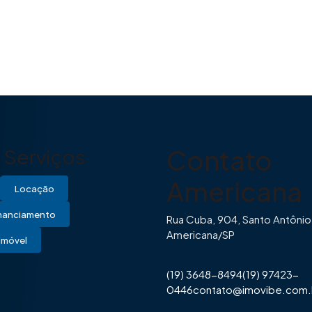
Contato
Serviços
Americana
Locação
inanciamento
Rua Cuba, 904, Santo Antônio
Americana/SP
Imóvel
(19) 3648-8494
(19) 97423-
0446
contato@imovibe.com.