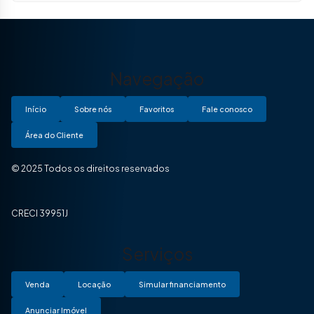
Navegação
Início
Sobre nós
Favoritos
Fale conosco
Área do Cliente
© 2025 Todos os direitos reservados
CRECI 39951J
Serviços
Venda
Locação
Simular financiamento
Anunciar Imóvel