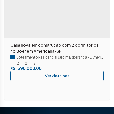
Casa nova em construção com 2 dormitórios
no Boer em Americana-SP
Loteamento Residencial Jardim Esperança
,
Americana
,
S
2
2
2
590.000,00
R$