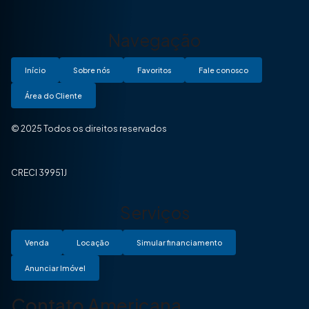
Navegação
Início
Sobre nós
Favoritos
Fale conosco
Área do Cliente
© 2025 Todos os direitos reservados
CRECI 39951J
Serviços
Venda
Locação
Simular financiamento
Anunciar Imóvel
Contato Americana