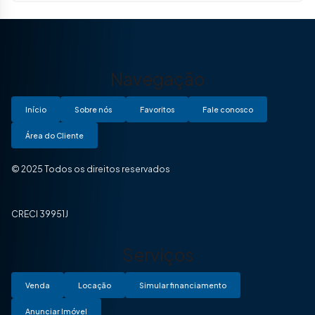
Navegação
Início
Sobre nós
Favoritos
Fale conosco
Área do Cliente
© 2025 Todos os direitos reservados
CRECI 39951J
Serviços
Venda
Locação
Simular financiamento
Anunciar Imóvel