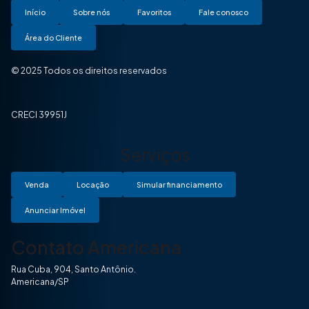
Início
Sobre nós
Favoritos
Fale conosco
Área do Cliente
© 2025 Todos os direitos reservados
CRECI 39951J
Serviços
Venda
Locação
Simular financiamento
Anunciar Imóvel
Contato Americana
Rua Cuba, 904, Santo Antônio.
Americana/SP