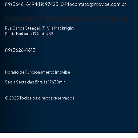
(19) 3648-8494
(19) 97423-0446
contato@imovibe.com.br
Contato Santa Bárbara D'Oeste
Rua Carlos Steagall, 71, Vila Macknight.
Santa Bárbara d'Oeste/SP
(19) 3626-1813
Horário de Funcionamento Imovibe
Seg a Sexta das 8hrs às 17h30min
© 2025 Todos os direitos reservados