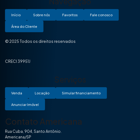
Navegação
Início
Sobre nós
Favoritos
Fale conosco
Área do Cliente
© 2025 Todos os direitos reservados
CRECI 39951J
Serviços
Venda
Locação
Simular financiamento
Anunciar Imóvel
Contato Americana
Rua Cuba, 904, Santo Antônio.
Americana/SP