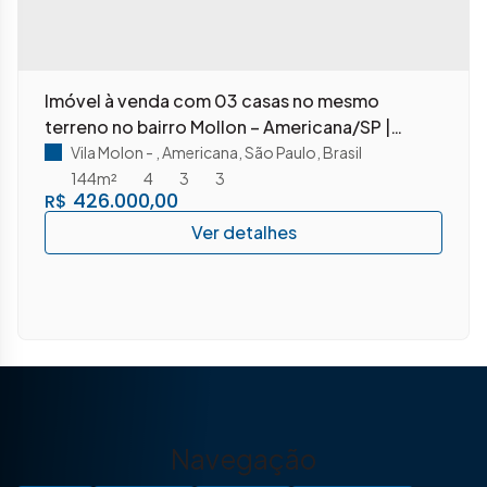
Imóvel à venda com 03 casas no mesmo
terreno no bairro Mollon – Americana/SP |
Excelente oportunidade para investimento ou
Vila Molon
,
Americana
,
São Paulo
,
Brasil
renda!
144m²
4
3
3
426.000,00
R$
Navegação