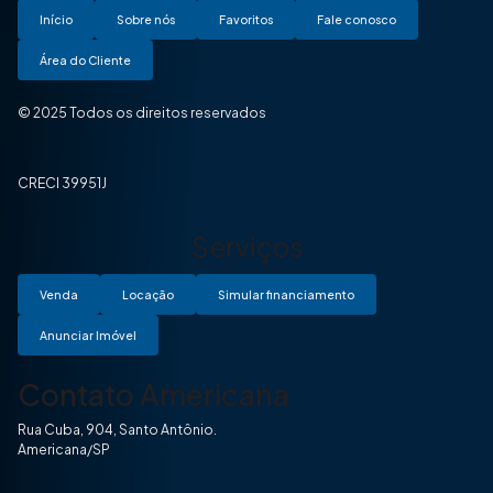
Início
Sobre nós
Favoritos
Fale conosco
Área do Cliente
© 2025 Todos os direitos reservados
CRECI 39951J
Serviços
Venda
Locação
Simular financiamento
Anunciar Imóvel
Contato Americana
Rua Cuba, 904, Santo Antônio.
Americana/SP