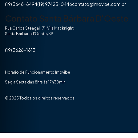
(19) 3648-8494
(19) 97423-0446
contato@imovibe.com.br
Contato Santa Bárbara D'Oeste
Rua Carlos Steagall, 71, Vila Macknight.
Santa Bárbara d'Oeste/SP
(19) 3626-1813
Horário de Funcionamento Imovibe
Seg a Sexta das 8hrs às 17h30min
© 2025 Todos os direitos reservados