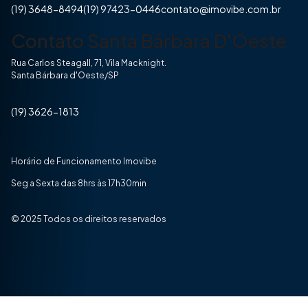
(19) 3648-8494
(19) 97423-0446
contato@imovibe.com.br
Contato Santa Bárbara D'Oeste
Rua Carlos Steagall, 71, Vila Macknight.
Santa Bárbara d'Oeste/SP
(19) 3626-1813
Horário de Funcionamento Imovibe
Seg a Sexta das 8hrs às 17h30min
© 2025 Todos os direitos reservados