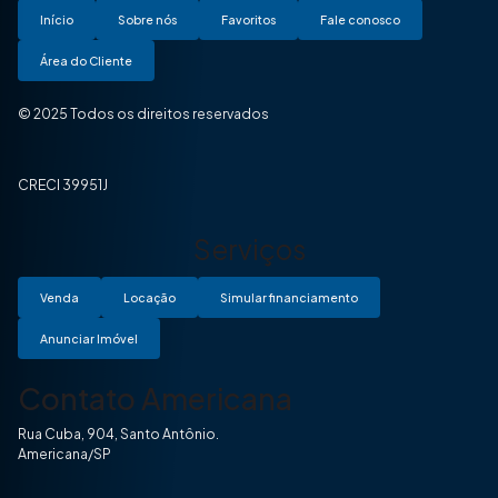
Início
Sobre nós
Favoritos
Fale conosco
Área do Cliente
© 2025 Todos os direitos reservados
CRECI 39951J
Serviços
Venda
Locação
Simular financiamento
Anunciar Imóvel
Contato Americana
Rua Cuba, 904, Santo Antônio.
Americana/SP