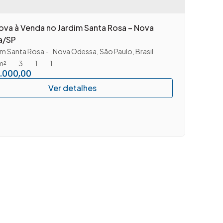
ova à Venda no Jardim Santa Rosa – Nova
a/SP
im Santa Rosa
,
Nova Odessa
,
São Paulo
,
Brasil
m²
3
1
1
.000,00