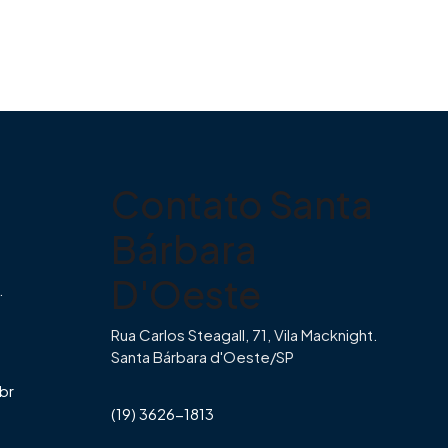
Contato Santa
Bárbara
D'Oeste
.
Rua Carlos Steagall, 71, Vila Macknight.
Santa Bárbara d'Oeste/SP
br
(19) 3626-1813