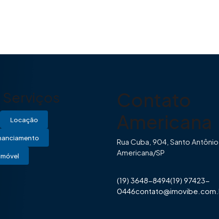
Contato
Serviços
Americana
Locação
inanciamento
Rua Cuba, 904, Santo Antônio
Americana/SP
Imóvel
(19) 3648-8494
(19) 97423-
0446
contato@imovibe.com.