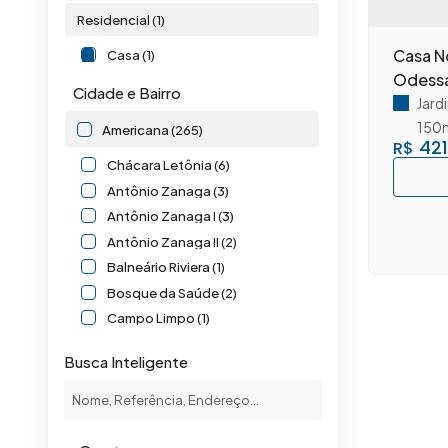
Residencial (1)
Casa N
Casa (1)
Odess
Cidade e Bairro
Jard
150
Americana (265)
421
R$
Chácara Letônia (6)
Antônio Zanaga (3)
Antônio Zanaga I (3)
Antônio Zanaga II (2)
Balneário Riviera (1)
Bosque da Saúde (2)
Campo Limpo (1)
Cariobinha (2)
Busca Inteligente
Catharina Zanaga (1)
Centro (2)
Chácara Machadinho I (2)
Chácara Machadinho II (1)