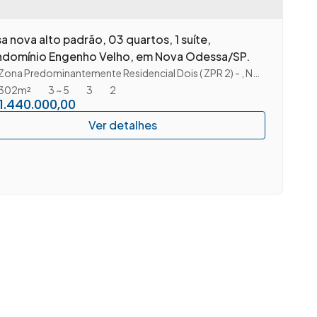
a nova alto padrão, 03 quartos, 1 suíte,
domínio Engenho Velho, em Nova Odessa/SP.
Paulo
Zona Predominantemente Residencial Dois ( ZPR 2)
,
Brasil
,
Nova Odessa
,
302m²
3 ~ 5
3
2
1.440.000,00