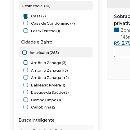
Residencial (10)
Sobrad
Casa (2)
privat
Casa de Condomínio (7)
Zona
Lote/Terreno (1)
148
Cidade e Bairro
279
R$
Americana (265)
Antônio Zanaga (3)
Antônio Zanaga I (3)
Antônio Zanaga II (2)
Balneário Riviera (1)
Bosque da Saúde (2)
Campo Limpo (1)
Cariobinha (2)
Catharina Zanaga (1)
Busca Inteligente
Centro (2)
Chácara Letônia (6)