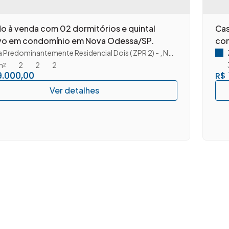
o à venda com 02 dormitórios e quintal
Cas
ivo em condomínio em Nova Odessa/SP.
con
 Predominantemente Residencial Dois ( ZPR 2)
,
Nova Odessa
,
São 
m²
2
2
2
.000,00
R$