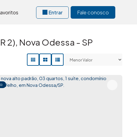
avoritos
Entrar
Fale conosco
R 2), Nova Odessa - SP
a