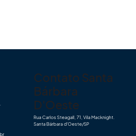
Contato Santa
Bárbara
D'Oeste
.
Rua Carlos Steagall, 71, Vila Macknight.
Santa Bárbara d'Oeste/SP
br