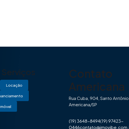
Contato
Serviços
Americana
Locação
inanciamento
Rua Cuba, 904, Santo Antônio
Americana/SP
Imóvel
(19) 3648-8494
(19) 97423-
0446
contato@imovibe.com.