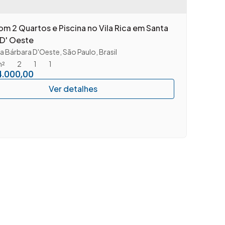
m 2 Quartos e Piscina no Vila Rica em Santa
 D' Oeste
a Bárbara D'Oeste
,
São Paulo
,
Brasil
m²
2
1
1
.000,00