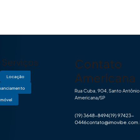
Contato
Serviços
Americana
Locação
inanciamento
Rua Cuba, 904, Santo Antônio
Americana/SP
Imóvel
(19) 3648-8494
(19) 97423-
0446
contato@imovibe.com.