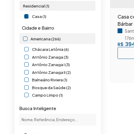
Residencial (1)
Casa co
Casa (1)
Bárbar
Cidade e Bairro
Sant
176
Americana (266)
394
R$
Chácara Letônia (6)
Antônio Zanaga (3)
Antônio Zanaga I (3)
Antônio Zanaga II (2)
Balneário Riviera (1)
Bosque da Saúde (2)
Campo Limpo (1)
Cariobinha (2)
Busca Inteligente
Catharina Zanaga (1)
Centro (2)
Chácara Machadinho I (2)
Chácara Machadinho II (1)