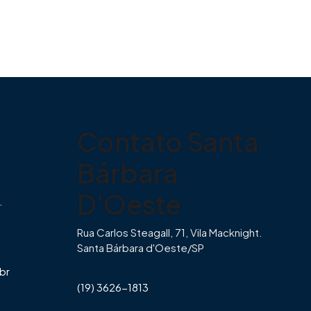
Contato Santa
Bárbara
D'Oeste
.
Rua Carlos Steagall, 71, Vila Macknight.
Santa Bárbara d'Oeste/SP
br
(19) 3626-1813