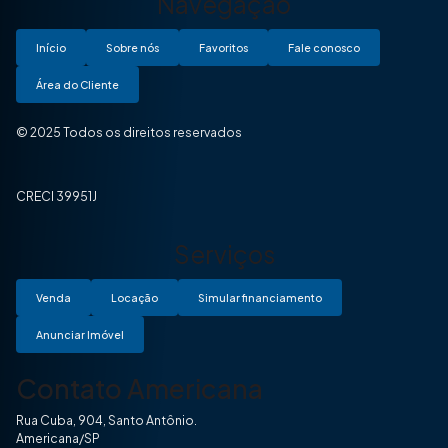
Navegação
Início
Sobre nós
Favoritos
Fale conosco
Área do Cliente
© 2025 Todos os direitos reservados
CRECI 39951J
Serviços
Venda
Locação
Simular financiamento
Anunciar Imóvel
Contato Americana
Rua Cuba, 904, Santo Antônio.
Americana/SP