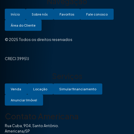
Navegação
Início
Sobre nós
Favoritos
Fale conosco
Área do Cliente
© 2025 Todos os direitos reservados
CRECI 39951J
Serviços
Venda
Locação
Simular financiamento
Anunciar Imóvel
Contato Americana
Rua Cuba, 904, Santo Antônio.
Americana/SP