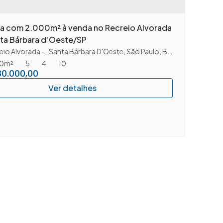
a com 2.000m² à venda no Recreio Alvorada
ta Bárbara d’Oeste/SP
eio Alvorada
,
Santa Bárbara D'Oeste
,
São Paulo
,
Brasil
0m²
5
4
10
80.000,00