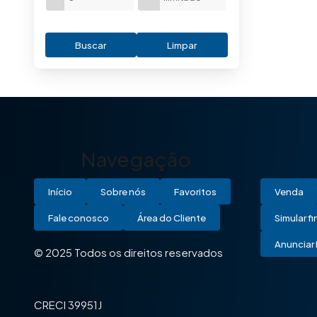
Buscar
Limpar
Navegação
Início
Sobre nós
Favoritos
Venda
Fale conosco
Área do Cliente
Simular f
Anunciar 
© 2025 Todos os direitos reservados
CRECI 39951J