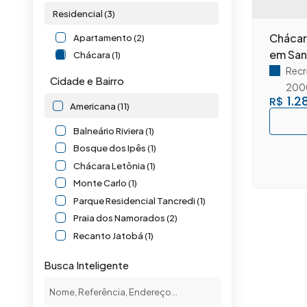
Residencial (3)
Chácar
Apartamento (2)
em San
Chácara (1)
Recr
Cidade e Bairro
200
1.2
R$
Americana (11)
Balneário Riviera (1)
Bosque dos Ipês (1)
Chácara Letônia (1)
Monte Carlo (1)
Parque Residencial Tancredi (1)
Praia dos Namorados (2)
Recanto Jatobá (1)
São José (1)
Busca Inteligente
São Sebastião (1)
Vila Bertini (1)
Santa Bárbara D'Oeste (7)