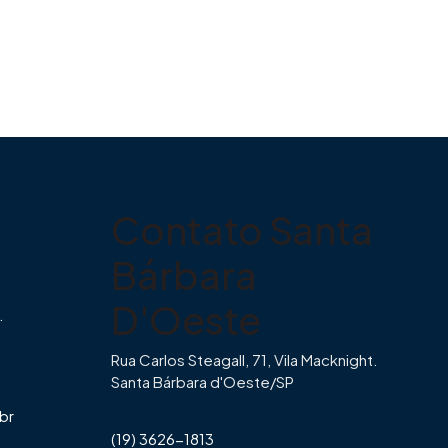
Contato Santa
Bárbara
D'Oeste
.
Rua Carlos Steagall, 71, Vila Macknight.
Santa Bárbara d'Oeste/SP
br
(19) 3626-1813