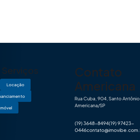
Contato
Serviços
Americana
Locação
inanciamento
Rua Cuba, 904, Santo Antônio
Americana/SP
Imóvel
(19) 3648-8494
(19) 97423-
0446
contato@imovibe.com.