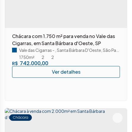
Chácara com 1.750 m² para venda no Vale das
Cigarras, em Santa Bárbara d'Oeste, SP
Vale das Cigarras
,
Santa Bárbara D'Oeste
,
São Paulo
,
Bras
1750m²
2
2
742.000,00
R$
Chácara