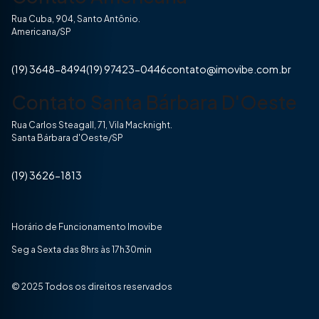
Rua Cuba, 904, Santo Antônio.
Americana/SP
(19) 3648-8494
(19) 97423-0446
contato@imovibe.com.br
Contato Santa Bárbara D'Oeste
Rua Carlos Steagall, 71, Vila Macknight.
Santa Bárbara d'Oeste/SP
(19) 3626-1813
Horário de Funcionamento Imovibe
Seg a Sexta das 8hrs às 17h30min
© 2025 Todos os direitos reservados