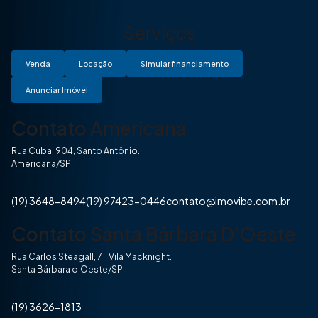
Serviços
Venda
Locação
Simular financiamento
Anunciar Imóvel
Contato Americana
Rua Cuba, 904, Santo Antônio.
Americana/SP
(19) 3648-8494
(19) 97423-0446
contato@imovibe.com.br
Contato Santa Bárbara D'Oeste
Rua Carlos Steagall, 71, Vila Macknight.
Santa Bárbara d'Oeste/SP
(19) 3626-1813