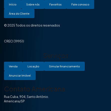
Início
Sobre nós
Favoritos
Fale conosco
Área do Cliente
© 2025 Todos os direitos reservados
CRECI 39951J
Serviços
Venda
Locação
Simular financiamento
Anunciar Imóvel
Contato Americana
Rua Cuba, 904, Santo Antônio.
Americana/SP