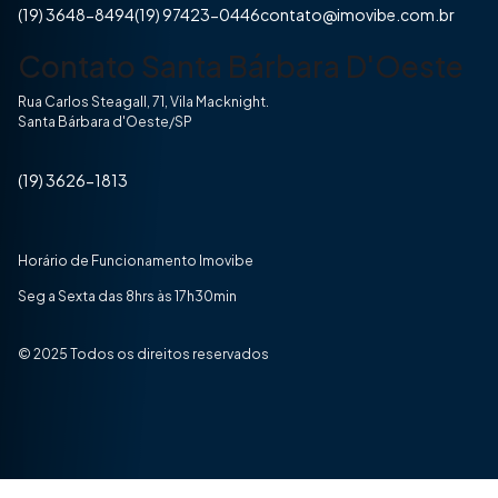
(19) 3648-8494
(19) 97423-0446
contato@imovibe.com.br
Contato Santa Bárbara D'Oeste
Rua Carlos Steagall, 71, Vila Macknight.
Santa Bárbara d'Oeste/SP
(19) 3626-1813
Horário de Funcionamento Imovibe
Seg a Sexta das 8hrs às 17h30min
© 2025 Todos os direitos reservados