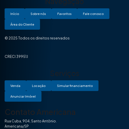
Navegação
Início
Sobre nós
Favoritos
Fale conosco
Área do Cliente
© 2025 Todos os direitos reservados
CRECI 39951J
Serviços
Venda
Locação
Simular financiamento
Anunciar Imóvel
Contato Americana
Rua Cuba, 904, Santo Antônio.
Americana/SP