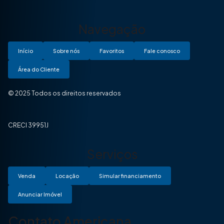
Navegação
Início
Sobre nós
Favoritos
Fale conosco
Área do Cliente
© 2025 Todos os direitos reservados
CRECI 39951J
Serviços
Venda
Locação
Simular financiamento
Anunciar Imóvel
Contato Americana