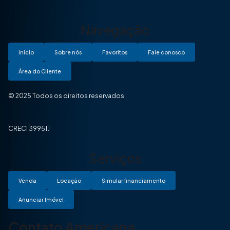
Navegação
Início
Sobre nós
Favoritos
Fale conosco
Área do Cliente
© 2025 Todos os direitos reservados
CRECI 39951J
Serviços
Venda
Locação
Simular financiamento
Anunciar Imóvel
Contato Americana