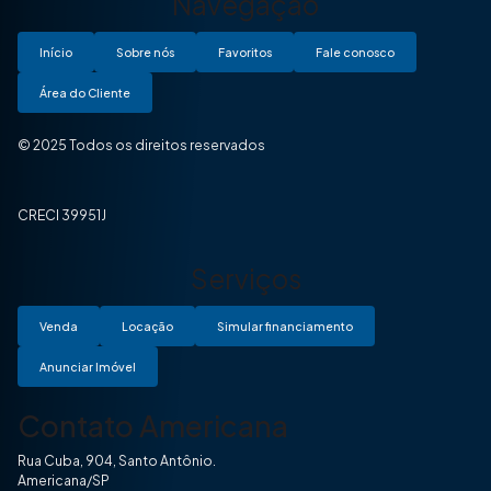
Navegação
Início
Sobre nós
Favoritos
Fale conosco
Área do Cliente
© 2025 Todos os direitos reservados
CRECI 39951J
Serviços
Venda
Locação
Simular financiamento
Anunciar Imóvel
Contato Americana
Rua Cuba, 904, Santo Antônio.
Americana/SP