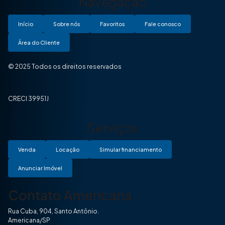
Navegação
Início
Sobre nós
Favoritos
Fale conosco
Área do Cliente
© 2025 Todos os direitos reservados
CRECI 39951J
Serviços
Venda
Locação
Simular financiamento
Anunciar Imóvel
Contato Americana
Rua Cuba, 904, Santo Antônio.
Americana/SP