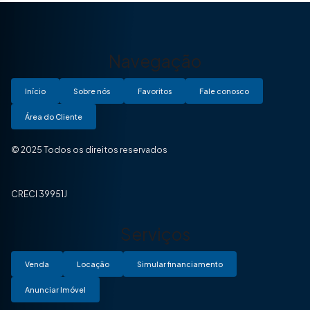
Navegação
Início
Sobre nós
Favoritos
Fale conosco
Área do Cliente
© 2025 Todos os direitos reservados
CRECI 39951J
Serviços
Venda
Locação
Simular financiamento
Anunciar Imóvel