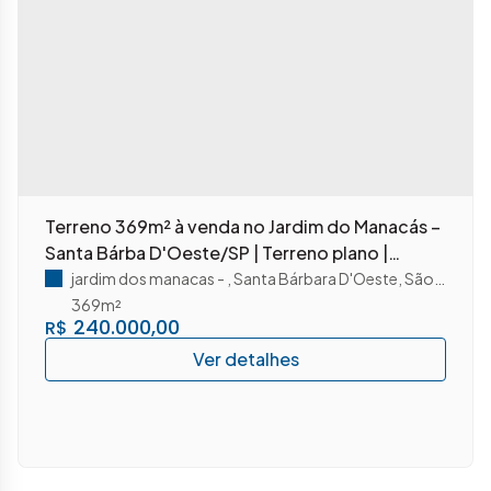
Terreno 369m² à venda no Jardim do Manacás –
Santa Bárba D'Oeste/SP | Terreno plano |
Excelente localização residencial
jardim dos manacas
,
Santa Bárbara D'Oeste
,
São Paulo
,
B
369m²
240.000,00
R$