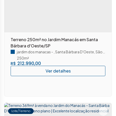
Terreno 250m² no Jardim Manacás em Santa
Bárbara d'Oeste/SP
jardim dos manacas
,
Santa Bárbara D'Oeste
,
São Paulo
,
B
250m²
212.990,00
R$
Lote/Terreno