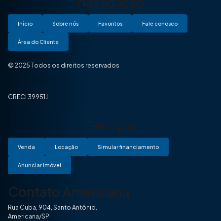
Navegação
Início
Sobre nós
Favoritos
Fale conosco
Área do Cliente
© 2025 Todos os direitos reservados
CRECI 39951J
Serviços
Venda
Locação
Simular financiamento
Anunciar Imóvel
Contato Americana
Rua Cuba, 904, Santo Antônio.
Americana/SP