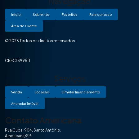
Navegação
Início
Sobre nós
Favoritos
Fale conosco
Área do Cliente
© 2025 Todos os direitos reservados
CRECI 39951J
Serviços
Venda
Locação
Simular financiamento
Anunciar Imóvel
Contato Americana
Rua Cuba, 904, Santo Antônio.
Americana/SP