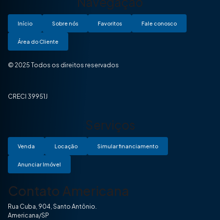
Navegação
Início
Sobre nós
Favoritos
Fale conosco
Área do Cliente
© 2025 Todos os direitos reservados
CRECI 39951J
Serviços
Venda
Locação
Simular financiamento
Anunciar Imóvel
Contato Americana
Rua Cuba, 904, Santo Antônio.
Americana/SP