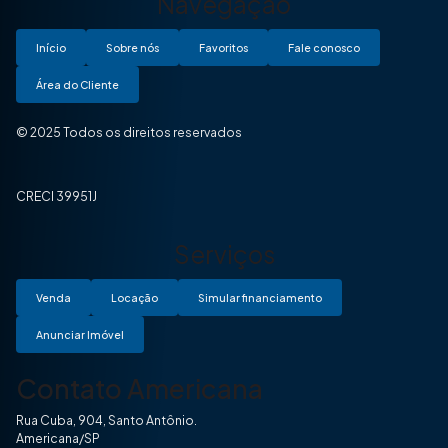
Navegação
Início
Sobre nós
Favoritos
Fale conosco
Área do Cliente
© 2025 Todos os direitos reservados
CRECI 39951J
Serviços
Venda
Locação
Simular financiamento
Anunciar Imóvel
Contato Americana
Rua Cuba, 904, Santo Antônio.
Americana/SP