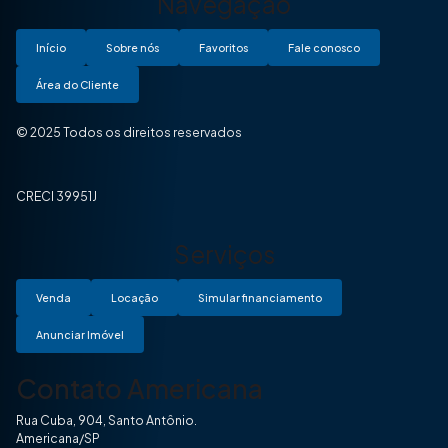
Navegação
Início
Sobre nós
Favoritos
Fale conosco
Área do Cliente
© 2025 Todos os direitos reservados
CRECI 39951J
Serviços
Venda
Locação
Simular financiamento
Anunciar Imóvel
Contato Americana
Rua Cuba, 904, Santo Antônio.
Americana/SP