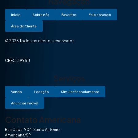
Navegação
Início
Sobre nós
Favoritos
Fale conosco
Área do Cliente
© 2025 Todos os direitos reservados
CRECI 39951J
Serviços
Venda
Locação
Simular financiamento
Anunciar Imóvel
Contato Americana
Rua Cuba, 904, Santo Antônio.
Americana/SP