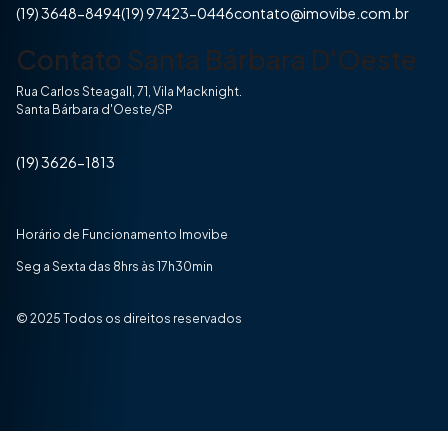
(19) 3648-8494
(19) 97423-0446
contato@imovibe.com.br
Contato Santa Bárbara D'Oeste
Rua Carlos Steagall, 71, Vila Macknight.
Santa Bárbara d'Oeste/SP
(19) 3626-1813
Horário de Funcionamento Imovibe
Seg a Sexta das 8hrs às 17h30min
© 2025 Todos os direitos reservados