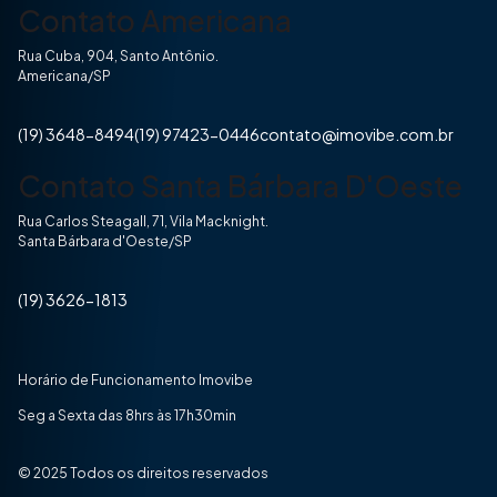
Contato Americana
Rua Cuba, 904, Santo Antônio.
Americana/SP
(19) 3648-8494
(19) 97423-0446
contato@imovibe.com.br
Contato Santa Bárbara D'Oeste
Rua Carlos Steagall, 71, Vila Macknight.
Santa Bárbara d'Oeste/SP
(19) 3626-1813
Horário de Funcionamento Imovibe
Seg a Sexta das 8hrs às 17h30min
© 2025 Todos os direitos reservados