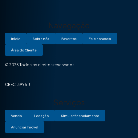
Navegação
Início
Sobre nós
Favoritos
Fale conosco
Área do Cliente
© 2025 Todos os direitos reservados
CRECI 39951J
Serviços
Venda
Locação
Simular financiamento
Anunciar Imóvel