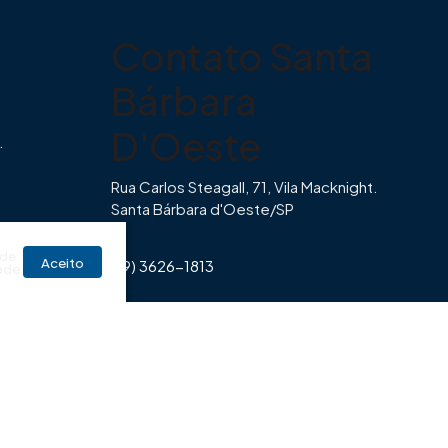
Contato Santa
Bárbara
D'Oeste
.
Rua Carlos Steagall, 71, Vila Macknight.
Santa Bárbara d'Oeste/SP
br
 de
Aceito
(19) 3626-1813
ade
Horário de Funcionamento Imovibe
Seg a Sexta das 8hrs às 17h30min