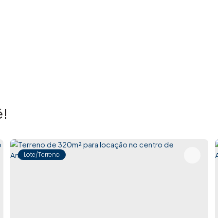
!
Lote/Terreno