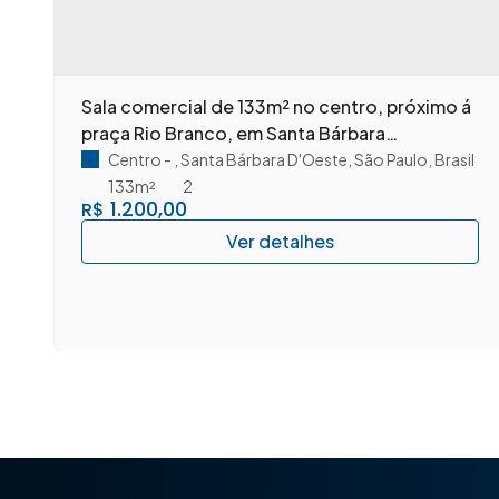
Sala comercial de 133m² no centro, próximo á
praça Rio Branco, em Santa Bárbara
D'Oeste/SP.
Centro
,
Santa Bárbara D'Oeste
,
São Paulo
,
Brasil
133m²
2
1.200,00
R$