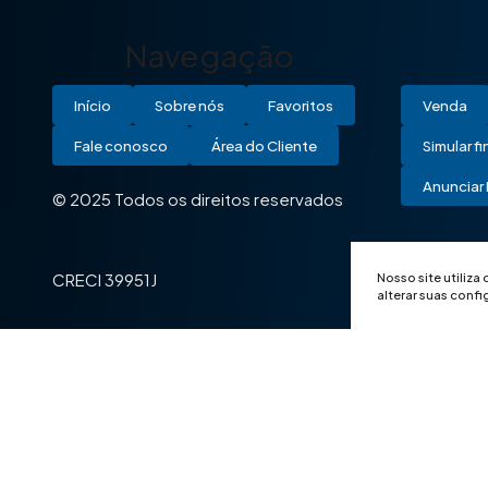
Navegação
Início
Sobre nós
Favoritos
Venda
Fale conosco
Área do Cliente
Simular f
Anunciar 
© 2025 Todos os direitos reservados
Nosso site utiliza
CRECI 39951J
alterar suas conf
© 2025 Todos os direitos reservados