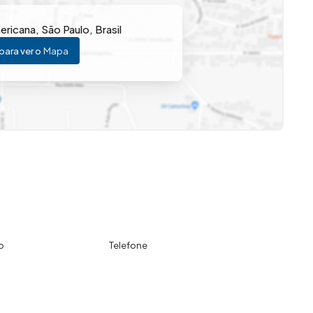
ericana
,
São Paulo
,
Brasil
para ver o
Mapa
o
Telefone