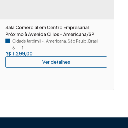
Sala Comercial em Centro Empresarial
S
Próximo à Avenida Cillos - Americana/SP
A
Cidade Jardim II
,
Americana
,
São Paulo
,
Brasil
6
1
1.299,00
R$