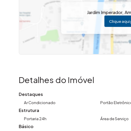
Jardim Imperador
,
Am
Clique aqui 
Detalhes do Imóvel
Destaques
Ar Condicionado
Portão Eletrônic
Estrutura
Portaria 24h
Área de Serviço
Básico