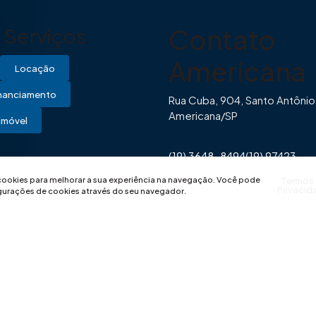
Contato
Serviços
Americana
Locação
inanciamento
Rua Cuba, 904, Santo Antônio
Americana/SP
Imóvel
(19) 3648-8494
(19) 97423-
0446
contato@imovibe.com.
 cookies para melhorar a sua experiência na navegação.
Você pode
Termos
Privacid
igurações de cookies através do seu navegador.