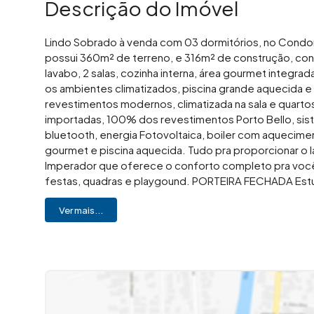
Descrição do Imóvel
Lindo Sobrado à venda com 03 dormitórios, no Condo
possui 360m² de terreno, e 316m² de construção, cont
lavabo, 2 salas, cozinha interna, área gourmet integra
os ambientes climatizados, piscina grande aquecida e
revestimentos modernos, climatizada na sala e quarto
importadas, 100% dos revestimentos Porto Bello, sis
bluetooth, energia Fotovoltaica, boiler com aqueciment
gourmet e piscina aquecida. Tudo pra proporcionar o 
Imperador que oferece o conforto completo pra você!
festas, quadras e playgound. PORTEIRA FECHADA Estud
essa oportunidade? Gostou desse imóvel? Me liga! Im
Ver mais...